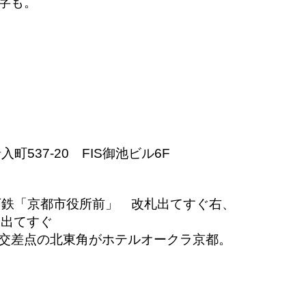
字も。
537-20　FIS御池ビル6F
下鉄「京都市役所前」　改札出てすぐ右、
出てすぐ

交差点の北東角がホテルオークラ京都。